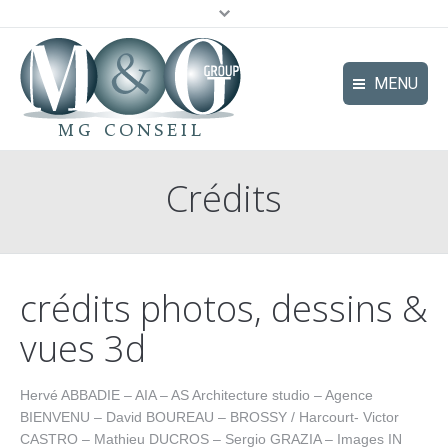
MENU
Le Groupe
Crédits
Pôles d’expertise
Secteurs d’activité | secteurs
Références
crédits photos, dessins &
Actualités
vues 3d
Contact
Hervé ABBADIE – AIA – AS Architecture studio – Agence
BIENVENU – David BOUREAU – BROSSY / Harcourt- Victor
CASTRO – Mathieu DUCROS – Sergio GRAZIA – Images IN