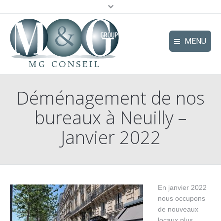
MENU
Le Groupe
Déménagement de nos
Pôles d’expertise
bureaux à Neuilly –
Secteurs d’activité | secteurs
Janvier 2022
Références
Actualités
Contact
En janvier 2022
nous occupons
de nouveaux
locaux plus