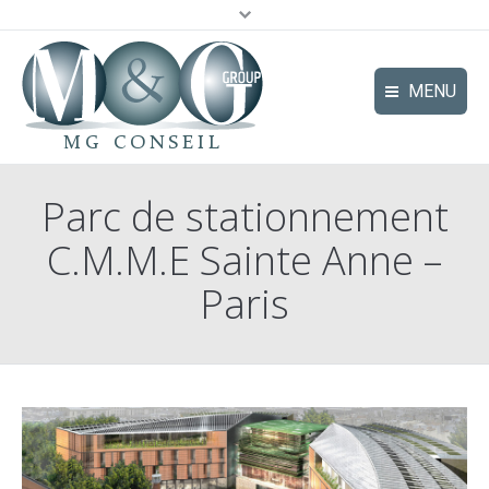
MENU
Le Groupe
Parc de stationnement
Pôles d’expertise
C.M.M.E Sainte Anne –
Secteurs d’activité | secteurs
Paris
Références
Actualités
Contact